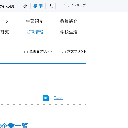
小さく
標準
大きく
サイトマップ
ページ
学部紹介
教員紹介
研究
就職情報
学校生活
全画面プリント
本文プリント
Tweet
職企業一覧